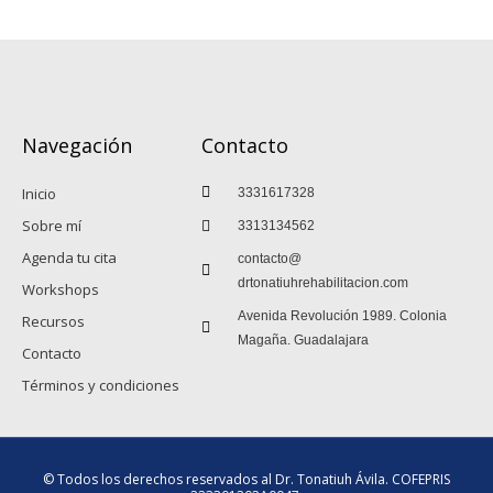
Navegación
Contacto
Inicio
3331617328
Sobre mí
3313134562
Agenda tu cita
contacto@
drtonatiuhrehabilitacion.com
Workshops
Avenida Revolución 1989. Colonia
Recursos
Magaña. Guadalajara
Contacto
Términos y condiciones
© Todos los derechos reservados al Dr. Tonatiuh Ávila. COFEPRIS