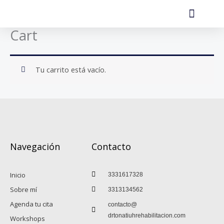
Ir
al
Cart
contenido
Tu carrito está vacío.
Navegación
Contacto
Inicio
3331617328
Sobre mí
3313134562
Agenda tu cita
contacto@
drtonatiuhrehabilitacion.com
Workshops